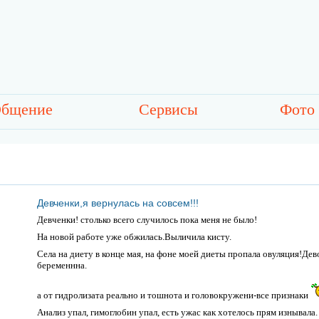
бщение
Сервисы
Фото
Девченки,я вернулась на совсем!!!
Девченки! столько всего случилось пока меня не было!
На новой работе уже обжилась.Выличила кисту.
Села на диету в конце мая, на фоне моей диеты пропала овуляция!Дев
беременнна.
а от гидролизата реально и тошнота и головокружени-все признаки
Анализ упал, гимоглобин упал, есть ужас как хотелось прям изнывала.