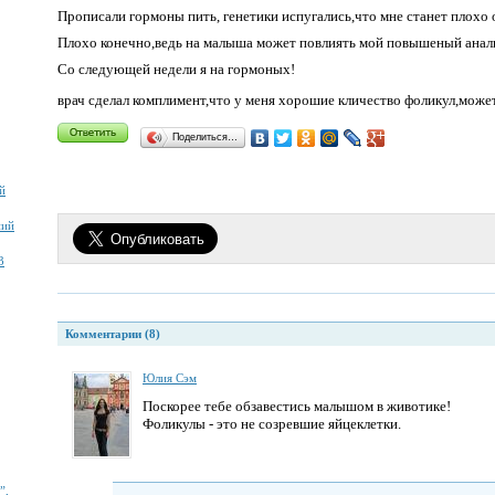
Прописали гормоны пить, генетики испугались,что мне станет плохо 
Плохо конечно,ведь на малыша может повлиять мой повышеный анализ.
Со следующей недели я на гормоных!
врач сделал комплимент,что у меня хорошие кличество фоликул,может 
Поделиться…
й
ний
3
Комментарии (8)
Юлия Сэм
Поскорее тебе обзавестись малышом в животике!
Фоликулы - это не созревшие яйцеклетки.
”,