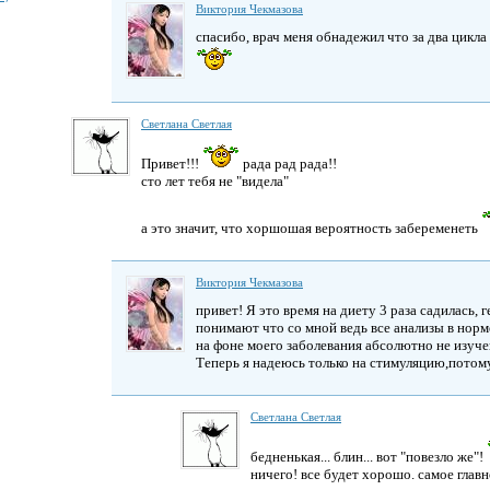
Виктория Чекмазова
спасибо, врач меня обнадежил что за два цикл
Светлана Светлая
Привет!!!
рада рад рада!!
сто лет тебя не "видела"
а это значит, что хоршошая вероятность забеременеть
Виктория Чекмазова
привет! Я это время на диету 3 раза садилась, 
понимают что со мной ведь все анализы в норм
на фоне моего заболевания абсолютно не изучен
Теперь я надеюсь только на стимуляцию,потому
Светлана Светлая
бедненькая... блин... вот "повезло же"!
ничего! все будет хорошо. самое главн