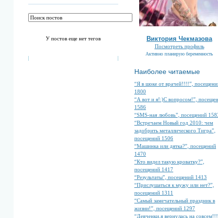
Виктория Чекмазова
У постов еще нет тегов
Посмотреть профиль
Активно планирую беременность
Наиболее читаемые
“Я в шоке от врачей!!!!”, посещени
1800
“А вот и я!:)С вопросом!”, посеще
1586
“SMS-ная любовь”, посещений 158
“Встречаем Новый год 2010: чем
задобрить металлического Тигра”,
посещений 1506
“Машинка или дятка?”, посещений
1470
“Кто видел такую кроватку?”,
посещений 1417
“Результаты”, посещений 1413
“Прислушаться к мужу или нет?”,
посещений 1311
“Самый замечательный праздник в
жизни!”, посещений 1297
“Девченки,я вернулась на совсем!!!