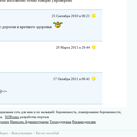
 тебе абсолютно точно говорю ) проверено
25 Сентября 2010 в 00:21
бе дорогая и крепкого здоровья
29 Марта 2011 в 20:44
17 Октября 2011 в 00:41
 @->-
циальная сеть для мам и их малышей: беременность, планирование беременности,
ка.
W3Promo
разработка портала
роекте
Написать Администрации
Техподдержка
Рекламодателям
Видео
–
Консультации
–
Расчет пособий