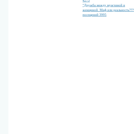
4273
“Дружба между мужчиной и
женщиной. Миф или реальность???
посещений 3995