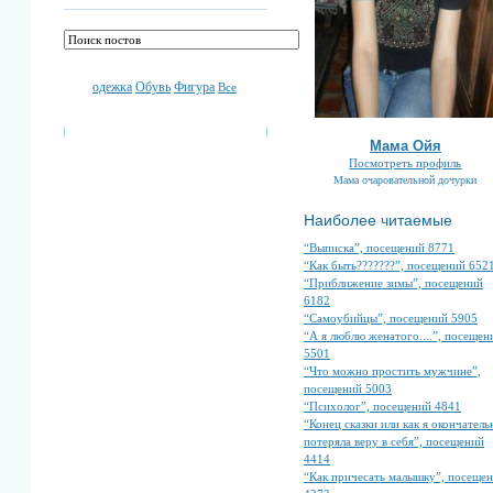
одежка
Обувь
Фигура
Все
Мама Ойя
Посмотреть профиль
Мама очаровательной дочурки
Наиболее читаемые
“Выписка”, посещений 8771
“Как быть???????”, посещений 652
“Приближение зимы”, посещений
6182
“Самоубийцы”, посещений 5905
“А я люблю женатого....”, посещен
5501
“Что можно простить мужчине”,
посещений 5003
“Психолог”, посещений 4841
“Конец сказки или как я окончатель
потеряла веру в себя”, посещений
4414
“Как причесать малышку”, посеще