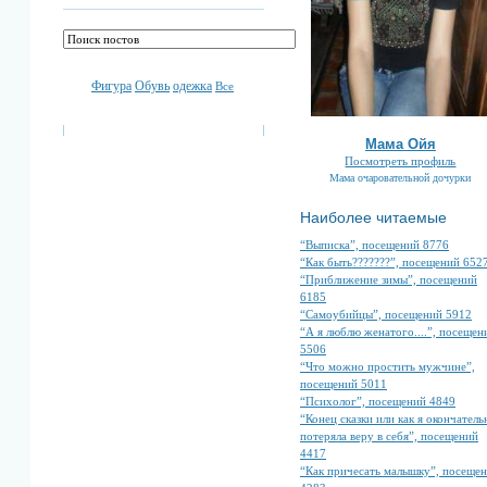
Фигура
Обувь
одежка
Все
Мама Ойя
Посмотреть профиль
Мама очаровательной дочурки
Наиболее читаемые
“Выписка”, посещений 8776
“Как быть???????”, посещений 652
“Приближение зимы”, посещений
6185
“Самоубийцы”, посещений 5912
“А я люблю женатого....”, посещен
5506
“Что можно простить мужчине”,
посещений 5011
“Психолог”, посещений 4849
“Конец сказки или как я окончатель
потеряла веру в себя”, посещений
4417
“Как причесать малышку”, посеще