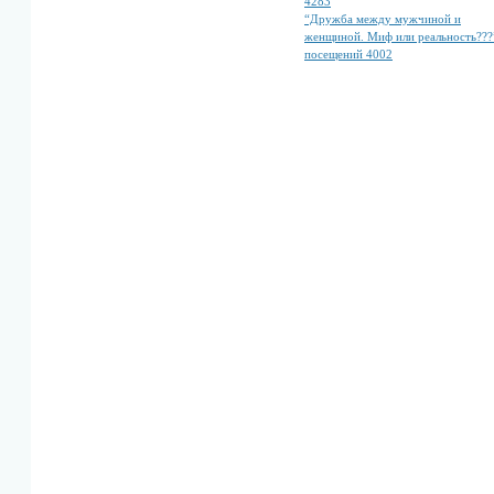
4283
“Дружба между мужчиной и
женщиной. Миф или реальность???
посещений 4002