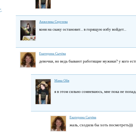
”,
Анжелика Сергеева
коня на скаку остановит... в горящую избу войдет...
Екатерина Сычёва
девочки, но ведь бывают работящие мужики? у кого есть
Мама Ойя
я в этом сильно сомневаюсь, мне пока не попад
Екатерина Сычёва
жаль, сходила бы хоть посмотреть)))