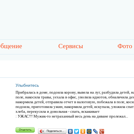
бщение
Сервисы
Фото
Улыбнитесь
Прибралась в доме, подоила корову, вывела на луг, разбудила детей, н
поле, накосила травы, уехала в офис, уволила идиотов, обналичила д
накормила детей, отправила отчет в налоговую, побежала в поле, косил
подоила, приготовила ужин, накормила детей, искупала, уложила спать
хлеба, перекусила и довольная - спать, вскакивает
: УЖАС!!! Мужик-то нетраханный весь день на диване пролежал...
Поделиться…