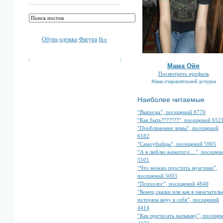
Обувь
одежка
Фигура
Все
Мама Ойя
Посмотреть профиль
Мама очаровательной дочурки
Наиболее читаемые
“Выписка”, посещений 8770
“Как быть???????”, посещений 652
“Приближение зимы”, посещений
6182
“Самоубийцы”, посещений 5905
“А я люблю женатого....”, посещен
5501
“Что можно простить мужчине”,
посещений 5003
“Психолог”, посещений 4840
“Конец сказки или как я окончатель
потеряла веру в себя”, посещений
4414
“Как причесать малышку”, посеще