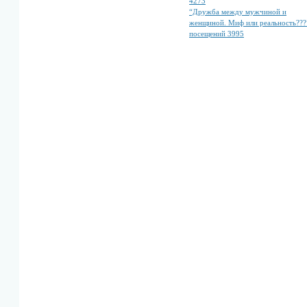
4273
“Дружба между мужчиной и
женщиной. Миф или реальность???
посещений 3995