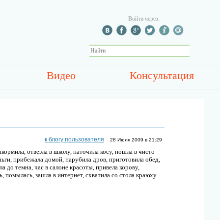
Войти через:
Видео
Консультация
к блогу пользователя
28 Июля 2009 в 21:29
акормила, отвезла в школу, наточила косу, пошла в чисто
еньги, прибежала домой, нарубила дров, приготовила обед,
а до темна, час в салоне красоты, привела корову,
, помылась, зашла в интернет, схватила со стола краюху