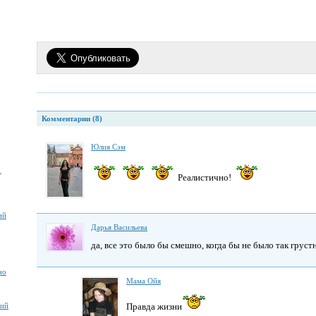
Комментарии (8)
Юлия Сэм
1
Реалистично!
ий
Дарья Васильева
да, все это было бы смешно, когда бы не было так грустн
но
Мама Ойя
Правда жизни
ний