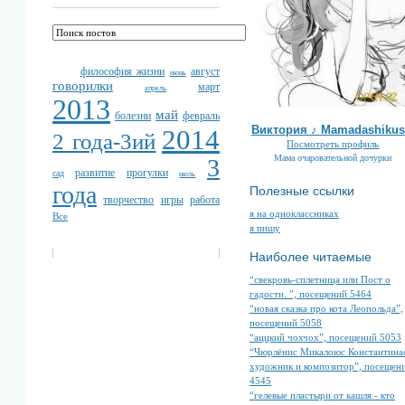
философия жизни
август
июнь
говорилки
март
апрель
2013
май
болезни
февраль
Виктория ♪ Mamadashikus
2014
2 года-3ий
Посмотреть профиль
Мама очаровательной дочурки
3
развитие
прогулки
сад
июль
года
Полезные ссылки
творчество
игры
работа
я на одноклассниках
Все
я пишу
Наиболее читаемые
“свекровь-сплетница или Пост о
гадости. ”, посещений 5464
“новая сказка про кота Леопольда”,
посещений 5058
“аццкий чохчох”, посещений 5053
“Чюрлёнис Микалоюс Константина
художник и композитор”, посещен
4545
“гелевые пластыри от кашля - кто