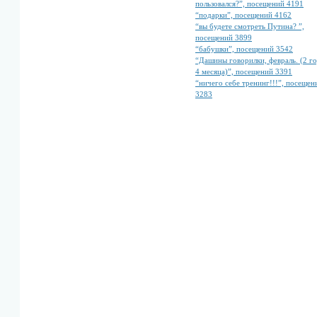
пользовался?”, посещений 4191
“подарки”, посещений 4162
“вы будете смотреть Путина? ”,
посещений 3899
“бабушки”, посещений 3542
“Дашины говорилки, февраль. (2 г
4 месяца)”, посещений 3391
“ничего себе тренинг!!!”, посещен
3283