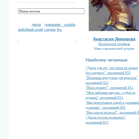
диеты
домашние скрабы
кофейный скраб
сладкое
Все
Анастасия Демидова
Посмотреть профиль
Мама очаровательной дочурки
Наиболее читаемые
“Диета для тех, кто жить не может
без сладкого”, посещений 933
“Полезные продукты для красоты”,
посещений 921
“Всем привет!”, посещений 911
“Моя любимая закуска - суфле из
курицы”, посещений 911
“Как приготовить скраб в домашни
условиях”, посещений 901
“Как спасти волосы?”, посещений 
“Диета против целлюлита”,
посещений 817