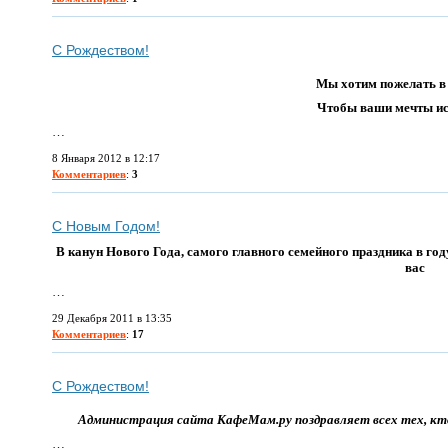
С Рождеством!
Мы хотим пожелать в
Чтобы ваши мечты ис
…
8 Января 2012 в 12:17
Комментариев
:
3
С Новым Годом!
В канун Нового Года, самого главного семейного праздника в го
вас
…
29 Декабря 2011 в 13:35
Комментариев
:
17
С Рождеством!
Администрация сайта КафеМам.ру поздравляет всех тех, кт
…