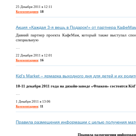
25 Декабря 2011 в 12:11
Комментариев
:
18
Акция «Каждая 3-я вещь в Подарок!» от партнера КафеМа
Давний партнер проекта КафеМам, который также выступал спон
специальную
…
22 Декабря 2011 в 12:01
Комментариев
:
16
Kid's Market – ярмарка выходного дня для детей и их роди
10-11 декабря 2011 года на дизайн-заводе «Флакон» состоится
Kid'
…
1 Декабря 2011 в 13:06
Комментариев
:
11
Правила размещения информации с целью получения ма
Правила размещения информаци