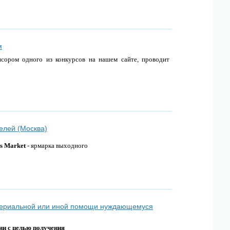
м
сором одного из конкурсов на нашем сайте, проводит
телей (Москва)
s Market
- ярмарка выходного
териальной или иной помощи нуждающемуся
и с целью получения