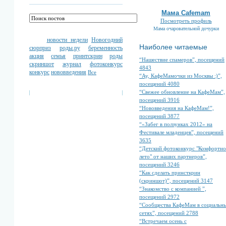
Мама Cafemam
Посмотреть профиль
Мама очаровательной дочурки
новости недели
Новогодний
Наиболее читаемые
сюрприз
роды.ру
беременность
акция
семья
принтскрин
роды
“Нашествие спамеров”, посещений
скриншот
журнал
фотоконкурс
4843
конкурс
нововведения
Все
“Ау, КафеМамочки из Москвы :)”,
посещений 4080
“Свежее обновление на КафеМам”,
посещений 3916
“Нововведения на КафеМам!”,
посещений 3877
“«Забег в ползунках 2012» на
Фестивале младенцев”, посещений
3635
“Детский фотоконкурс "Комфортно
лето" от наших партнеров”,
посещений 3246
“Как сделать принсткрин
(скриншот)”, посещений 3147
“Знакомство с компанией ”,
посещений 2972
“Сообщества КафеМам в социальн
сетях”, посещений 2788
“Встречаем осень с