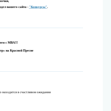
мочки,
здел нашего сайта -
"Конкурсы"
.
тем с
М
В
А
!!!
тр» на Красной Пресне
то находится в счастливом ожидании