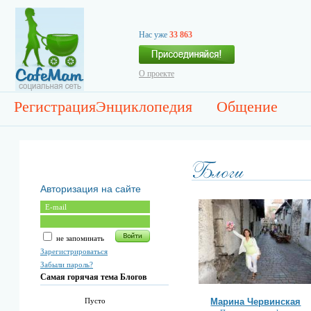
Нас уже
33 863
О проекте
Регистрация
Энциклопедия
Общение
Авторизация на сайте
не запоминать
Зарегистрироваться
Забыли пароль?
Самая горячая тема Блогов
Марина Червинская
Пусто