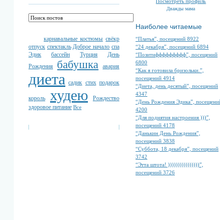
Посмотреть профиль
Дважды мама
Наиболее читаемые
карнавальные костюмы
свёкр
“Платья”, посещений 8922
отпуск
спектакль
Доброе начало
спа
“24 декабря”, посещений 6894
Эдик
бассейн
Турция
День
“Позитиффффффффф”, посещений
бабушка
6800
Рождения
авария
“Как я готовила бризольки.”,
диета
посещений 4914
садик
стих
подарок
“Диета, день десятый”, посещений
худею
4347
король
Рождество
“День Рождения Эдика”, посещени
здоровое питание
Все
4200
“Для поднятия настроения )))”,
посещений 4178
“Данькин День Рождения”,
посещений 3838
“Суббота, 18 декабря”, посещений
3742
“Этта штота! ))))))))))))))))”,
посещений 3726